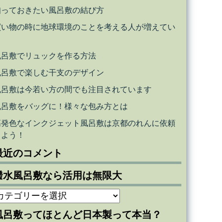
知っておきたい風呂敷の結び方
買い物の時に地球環境のことを考える人が増えてい
る
風呂敷でリュックを作る方法
風呂敷で楽しむ干支のデザイン
風呂敷は今若い方の間でも注目されています
風呂敷をバッグに！様々な包み方とは
高発色なインクジェット風呂敷は京都のれんに依頼
しよう！
最近のコメント
撥水風呂敷なら活用は無限大
撥
水
風呂敷ってほとんど日本製って本当？
風