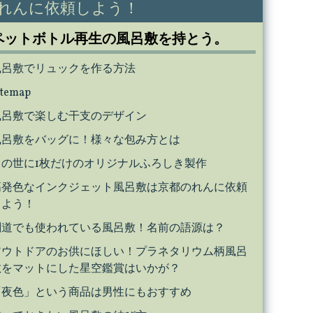
れんに依頼しよう！
ペットボトル再生の風呂敷を持とう。
風呂敷でリュックを作る方法
itemap
風呂敷で楽しむ干支のデザイン
風呂敷をバッグに！様々な包み方とは
この世に1枚だけのオリジナルふろしき製作
高発色なインクジェット風呂敷は京都のれんに依頼
しよう！
剣道でも使われている風呂敷！名前の語源は？
アウトドアのお供にほしい！プラネタリウム柄風呂
敷をマットにした星空鑑賞はいかが？
「夜色」という商品は男性にもおすすめ