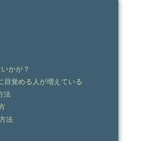
はいかが？
に目覚める人が増えている
方法
方
方法