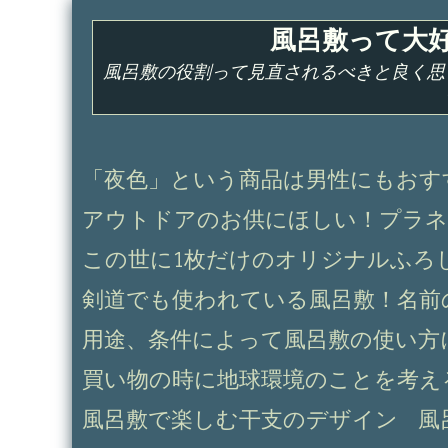
コ
風呂敷って大
ン
テ
風呂敷の役割って見直されるべきと良く思
ン
ツ
へ
ス
「夜色」という商品は男性にもおす
キ
アウトドアのお供にほしい！プラネ
ッ
プ
この世に1枚だけのオリジナルふろ
剣道でも使われている風呂敷！名前
用途、条件によって風呂敷の使い方
買い物の時に地球環境のことを考え
風呂敷で楽しむ干支のデザイン
風