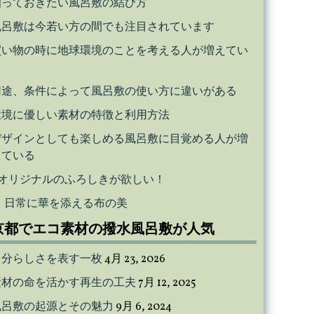
知っておきたい風呂敷の結び方
風呂敷は今若い方の間でも注目されています
買い物の時に地球環境のことを考える人が増えてい
る
用途、条件によって風呂敷の使い方に違いがある
環境に優しい素材の特徴と利用方法
デザインとしても楽しめる風呂敷に目覚める人が増
えている
オリジナルのふろしきが欲しい！
日常に華を添える布の美
京都でエコ素材の撥水風呂敷が人気
自分らしさを表す一枚
4月 23, 2026
素材の命を活かす再生の工夫
7月 12, 2025
風呂敷の起源とその魅力
9月 6, 2024