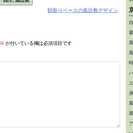
:
頭巾
,
風呂敷
額取りベースの風呂敷デザイン
※
が付いている欄は必須項目です