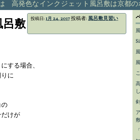
は
高発色なインクジェット風呂敷は京都の
投稿者:
風呂敷見習い
投稿日:
1月 24, 2017
風呂敷
S
巾にする場合、
辺りに
角の
分だけが