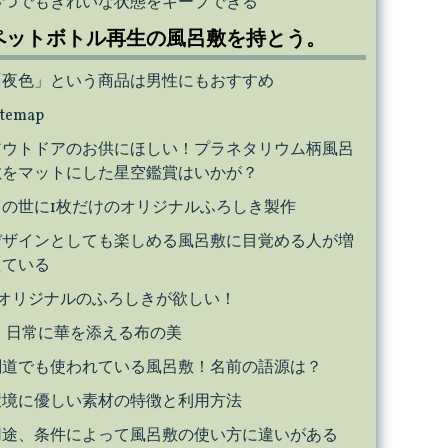
いつでもきれいな状態をキープできる
ペットボトル再生の風呂敷を持とう。
「夜色」という商品は男性にもおすすめ
itemap
アウトドアのお供にほしい！プラネタリウム柄風呂
敷をマットにした星空鑑賞はいかが？
この世に1枚だけのオリジナルふろしき製作
デザインとしても楽しめる風呂敷に目覚める人が増
えている
オリジナルのふろしきが欲しい！
日常に華を添える布の美
剣道でも使われている風呂敷！名前の語源は？
環境に優しい素材の特徴と利用方法
用途、条件によって風呂敷の使い方に違いがある