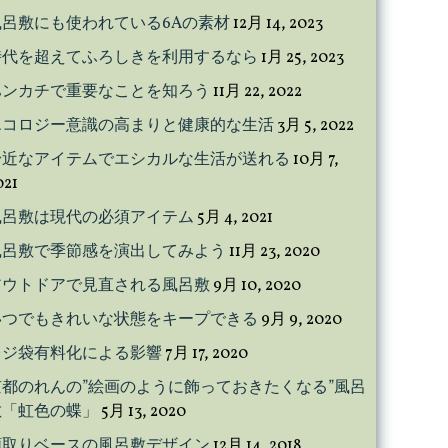
風呂敷にも使われている6Aの素材
12月 14, 2023
時代を超えてふろしきを利用するなら
1月 25, 2023
ハンカチで重要なことを知ろう
11月 22, 2022
エコロジー意識の高まりと健康的な生活
3月 5, 2022
身近なアイテムでエシカルな生活が送れる
10月 7,
021
風呂敷は現代の必須アイテム
5月 4, 2021
風呂敷で季節感を演出してみよう
11月 23, 2020
アウトドアで見直される風呂敷
9月 10, 2020
いつでもきれいな状態をキープできる
9月 9, 2020
レジ袋有料化による影響
7月 17, 2020
京都のれんの”絵画のように飾っておきたくなる”風呂
敷「虹色の蝶」
5月 13, 2020
額取りベースの風呂敷デザイン
12月 14, 2018