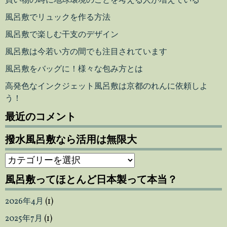
買い物の時に地球環境のことを考える人が増えている
風呂敷でリュックを作る方法
風呂敷で楽しむ干支のデザイン
風呂敷は今若い方の間でも注目されています
風呂敷をバッグに！様々な包み方とは
高発色なインクジェット風呂敷は京都のれんに依頼しよ
う！
最近のコメント
撥水風呂敷なら活用は無限大
撥
水
風呂敷ってほとんど日本製って本当？
風
呂
2026年4月
(1)
敷
な
2025年7月
(1)