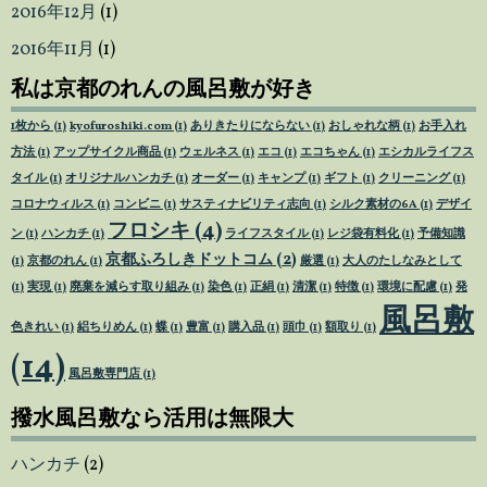
2016年12月
(1)
2016年11月
(1)
私は京都のれんの風呂敷が好き
1枚から
(1)
kyofuroshiki.com
(1)
ありきたりにならない
(1)
おしゃれな柄
(1)
お手入れ
方法
(1)
アップサイクル商品
(1)
ウェルネス
(1)
エコ
(1)
エコちゃん
(1)
エシカルライフス
タイル
(1)
オリジナルハンカチ
(1)
オーダー
(1)
キャンプ
(1)
ギフト
(1)
クリーニング
(1)
コロナウィルス
(1)
コンビニ
(1)
サスティナビリティ志向
(1)
シルク素材の6A
(1)
デザイ
フロシキ
(4)
ン
(1)
ハンカチ
(1)
ライフスタイル
(1)
レジ袋有料化
(1)
予備知識
京都ふろしきドットコム
(2)
(1)
京都のれん
(1)
厳選
(1)
大人のたしなみとして
(1)
実現
(1)
廃棄を減らす取り組み
(1)
染色
(1)
正絹
(1)
清潔
(1)
特徴
(1)
環境に配慮
(1)
発
風呂敷
色きれい
(1)
絽ちりめん
(1)
蝶
(1)
豊富
(1)
購入品
(1)
頭巾
(1)
額取り
(1)
(14)
風呂敷専門店
(1)
撥水風呂敷なら活用は無限大
ハンカチ
(2)