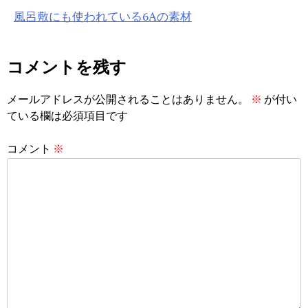
風呂敷にも使われている6Aの素材
稿
ナ
コメントを残す
ビ
ゲ
メールアドレスが公開されることはありません。
※
が付い
ている欄は必須項目です
ー
シ
コメント
※
ョ
ン