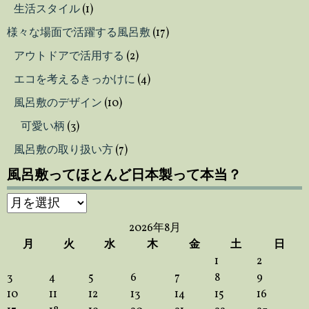
生活スタイル
(1)
様々な場面で活躍する風呂敷
(17)
アウトドアで活用する
(2)
エコを考えるきっかけに
(4)
風呂敷のデザイン
(10)
可愛い柄
(3)
風呂敷の取り扱い方
(7)
風呂敷ってほとんど日本製って本当？
風
呂
2026年8月
敷
月
火
水
木
金
土
日
っ
1
2
て
3
4
5
6
7
8
9
ほ
10
11
12
13
14
15
16
と