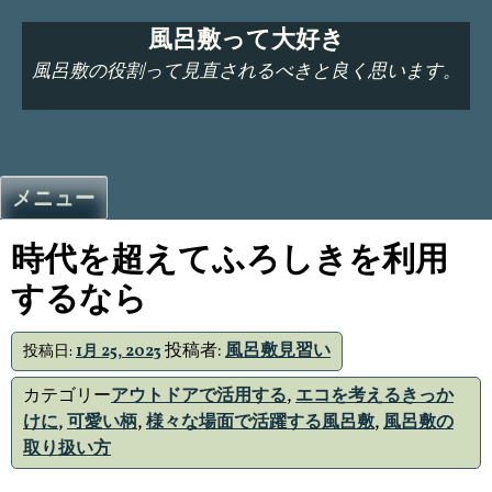
コ
風呂敷って大好き
ン
テ
風呂敷の役割って見直されるべきと良く思います。
ン
ツ
へ
ス
メニュー
キ
ッ
時代を超えてふろしきを利用
プ
するなら
投稿者:
風呂敷見習い
投稿日:
1月 25, 2023
カテゴリー
アウトドアで活用する
,
エコを考えるきっか
けに
,
可愛い柄
,
様々な場面で活躍する風呂敷
,
風呂敷の
取り扱い方