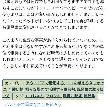
呂敷と言うのは何度でも再利用ができますのでゴミを減
らすことにつながります。スーパーのビニール袋などを
使うよりは、よほど良い事かもしれません。また、いら
なくなったペットボトルをつぶしてこれを再び利用する
時風呂敷に変化させることができてしまいます。
このような重要な事実があまり知られていないため、ま
だ利用率は少ないですがこれを京都市だけでなく国の単
位で推奨するようになれば時代は少し変わっていくかも
しれません。ふろしきも今まで通りのデザインだけでな
く、新しい形に変えていくことが重要になります。
カテゴリー:
アウトドアで活用する
,
エコを考えるきっかけ
に
,
可愛い柄
,
様々な場面で活躍する風呂敷
,
風呂敷の取り扱
い方
タグ:
エコちゃん
,
フロシキ
,
環境に配慮
,
風呂敷
投
ハンカチで重要なことを知ろう