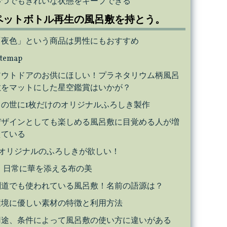
いつでもきれいな状態をキープできる
ペットボトル再生の風呂敷を持とう。
「夜色」という商品は男性にもおすすめ
itemap
アウトドアのお供にほしい！プラネタリウム柄風呂
敷をマットにした星空鑑賞はいかが？
この世に1枚だけのオリジナルふろしき製作
デザインとしても楽しめる風呂敷に目覚める人が増
えている
オリジナルのふろしきが欲しい！
日常に華を添える布の美
剣道でも使われている風呂敷！名前の語源は？
環境に優しい素材の特徴と利用方法
用途、条件によって風呂敷の使い方に違いがある