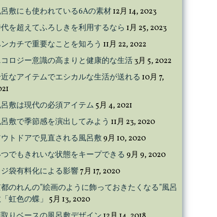
風呂敷にも使われている6Aの素材
12月 14, 2023
時代を超えてふろしきを利用するなら
1月 25, 2023
ハンカチで重要なことを知ろう
11月 22, 2022
エコロジー意識の高まりと健康的な生活
3月 5, 2022
身近なアイテムでエシカルな生活が送れる
10月 7,
021
風呂敷は現代の必須アイテム
5月 4, 2021
風呂敷で季節感を演出してみよう
11月 23, 2020
アウトドアで見直される風呂敷
9月 10, 2020
いつでもきれいな状態をキープできる
9月 9, 2020
レジ袋有料化による影響
7月 17, 2020
京都のれんの”絵画のように飾っておきたくなる”風呂
敷「虹色の蝶」
5月 13, 2020
額取りベースの風呂敷デザイン
12月 14, 2018