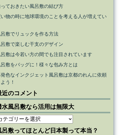
知っておきたい風呂敷の結び方
買い物の時に地球環境のことを考える人が増えてい
る
風呂敷でリュックを作る方法
風呂敷で楽しむ干支のデザイン
風呂敷は今若い方の間でも注目されています
風呂敷をバッグに！様々な包み方とは
高発色なインクジェット風呂敷は京都のれんに依頼
しよう！
最近のコメント
撥水風呂敷なら活用は無限大
撥
水
風呂敷ってほとんど日本製って本当？
風