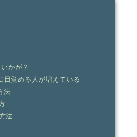
はいかが？
に目覚める人が増えている
方法
方
方法