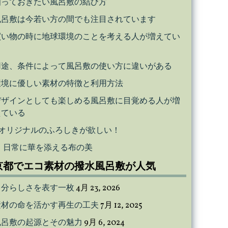
知っておきたい風呂敷の結び方
風呂敷は今若い方の間でも注目されています
買い物の時に地球環境のことを考える人が増えてい
る
用途、条件によって風呂敷の使い方に違いがある
環境に優しい素材の特徴と利用方法
デザインとしても楽しめる風呂敷に目覚める人が増
えている
オリジナルのふろしきが欲しい！
日常に華を添える布の美
京都でエコ素材の撥水風呂敷が人気
自分らしさを表す一枚
4月 23, 2026
素材の命を活かす再生の工夫
7月 12, 2025
風呂敷の起源とその魅力
9月 6, 2024