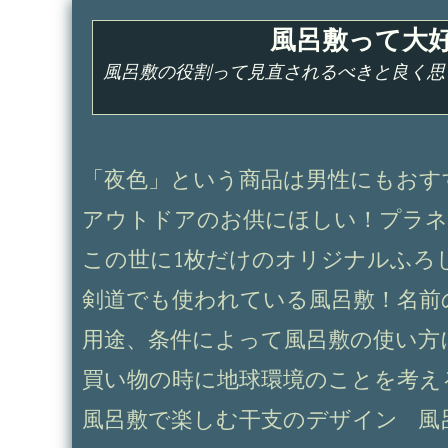
コ
風呂敷って大
ン
テ
風呂敷の役割って見直されるべきと良く思
ン
ツ
へ
ス
「夜色」という商品は男性にもおす
キ
アウトドアのお供にほしい！プラネ
ッ
プ
この世に1枚だけのオリジナルふろ
剣道でも使われている風呂敷！名前
用途、条件によって風呂敷の使い方
買い物の時に地球環境のことを考え
風呂敷で楽しむ干支のデザイン
風