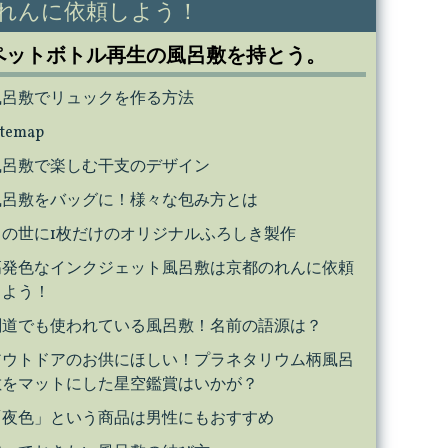
れんに依頼しよう！
ペットボトル再生の風呂敷を持とう。
風呂敷でリュックを作る方法
itemap
風呂敷で楽しむ干支のデザイン
風呂敷をバッグに！様々な包み方とは
この世に1枚だけのオリジナルふろしき製作
高発色なインクジェット風呂敷は京都のれんに依頼
しよう！
剣道でも使われている風呂敷！名前の語源は？
アウトドアのお供にほしい！プラネタリウム柄風呂
敷をマットにした星空鑑賞はいかが？
「夜色」という商品は男性にもおすすめ