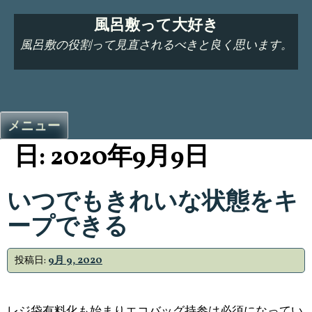
コ
風呂敷って大好き
ン
テ
風呂敷の役割って見直されるべきと良く思います。
ン
ツ
へ
ス
メニュー
キ
日:
2020年9月9日
ッ
プ
いつでもきれいな状態をキ
ープできる
投稿日:
9月 9, 2020
レジ袋有料化も始まりエコバッグ持参は必須になってい