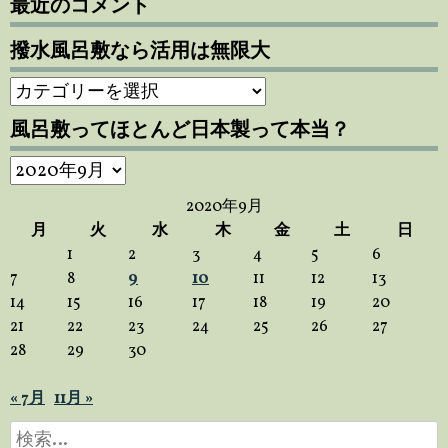
最近のコメント
撥水風呂敷なら活用は無限大
撥
水
風呂敷ってほとんど日本製って本当？
風
呂
風
敷
呂
な
2020年9月
敷
ら
月
火
水
木
金
土
日
っ
活
1
2
3
4
5
6
て
用
7
8
9
10
11
12
13
ほ
は
14
15
16
17
18
19
20
と
無
21
22
23
24
25
26
27
ん
限
28
29
30
ど
大
日
« 7月
11月 »
本
製
検