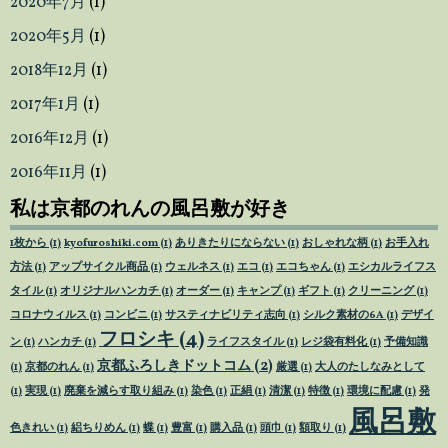
2020年7月
(1)
2020年5月
(1)
2018年12月
(1)
2017年1月
(1)
2016年12月
(1)
2016年11月
(1)
私は京都のれんの風呂敷が好き
1枚から
(1)
kyofuroshiki.com
(1)
ありきたりにならない
(1)
おしゃれな柄
(1)
お手入れ
方法
(1)
アップサイクル商品
(1)
ウェルネス
(1)
エコ
(1)
エコちゃん
(1)
エシカルライフス
タイル
(1)
オリジナルハンカチ
(1)
オーダー
(1)
キャンプ
(1)
ギフト
(1)
クリーニング
(1)
コロナウィルス
(1)
コンビニ
(1)
サスティナビリティ志向
(1)
シルク素材の6A
(1)
デザイ
フロシキ
(4)
ン
(1)
ハンカチ
(1)
ライフスタイル
(1)
レジ袋有料化
(1)
予備知識
京都ふろしきドットコム
(2)
(1)
京都のれん
(1)
厳選
(1)
大人のたしなみとして
(1)
実現
(1)
廃棄を減らす取り組み
(1)
染色
(1)
正絹
(1)
清潔
(1)
特徴
(1)
環境に配慮
(1)
発
風呂敷
色きれい
(1)
絽ちりめん
(1)
蝶
(1)
豊富
(1)
購入品
(1)
頭巾
(1)
額取り
(1)