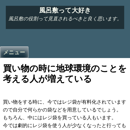
コ
風呂敷って大好き
ン
テ
風呂敷の役割って見直されるべきと良く思います。
ン
ツ
へ
ス
メニュー
キ
ッ
買い物の時に地球環境のことを
プ
考える人が増えている
買い物をする時に、今ではレジ袋が有料化されています
ので自分で何らかの袋などを用意しているでしょう。
もちろん、中にはレジ袋を買っている人もいます。
今では劇的にレジ袋を使う人が少なくなったと行っても