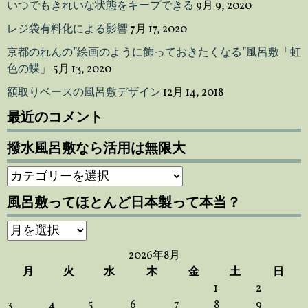
いつでもきれいな状態をキープできる
9月 9, 2020
レジ袋有料化による影響
7月 17, 2020
京都のれんの”絵画のように飾っておきたくなる”風呂敷「虹
色の蝶」
5月 13, 2020
額取りベースの風呂敷デザイン
12月 14, 2018
最近のコメント
撥水風呂敷なら活用は無限大
撥
水
風呂敷ってほとんど日本製って本当？
風
呂
風
敷
呂
な
2026年8月
敷
ら
月
火
水
木
金
土
日
っ
活
1
2
て
用
3
4
5
6
7
8
9
ほ