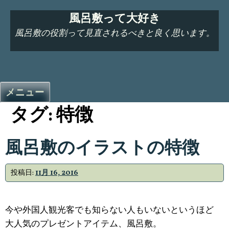
コ
風呂敷って大好き
ン
テ
風呂敷の役割って見直されるべきと良く思います。
ン
ツ
へ
ス
メニュー
キ
タグ:
特徴
ッ
プ
風呂敷のイラストの特徴
投稿日:
11月 16, 2016
今や外国人観光客でも知らない人もいないというほど
大人気のプレゼントアイテム、風呂敷。