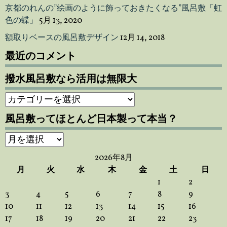
京都のれんの”絵画のように飾っておきたくなる”風呂敷「虹
色の蝶」
5月 13, 2020
額取りベースの風呂敷デザイン
12月 14, 2018
最近のコメント
撥水風呂敷なら活用は無限大
撥
水
風呂敷ってほとんど日本製って本当？
風
呂
風
敷
呂
な
2026年8月
敷
ら
月
火
水
木
金
土
日
っ
活
1
2
て
用
3
4
5
6
7
8
9
ほ
は
10
11
12
13
14
15
16
と
無
17
18
19
20
21
22
23
ん