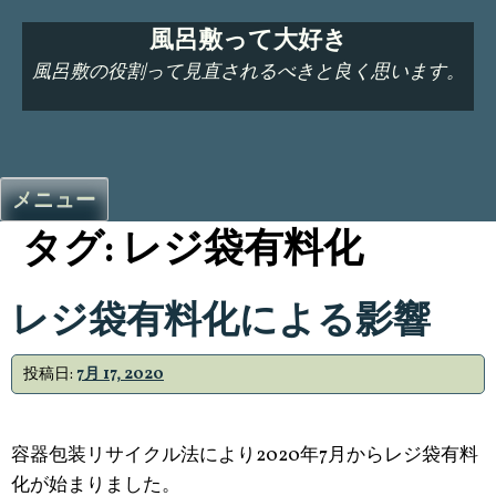
コ
風呂敷って大好き
ン
テ
風呂敷の役割って見直されるべきと良く思います。
ン
ツ
へ
ス
メニュー
キ
タグ:
レジ袋有料化
ッ
プ
レジ袋有料化による影響
投稿日:
7月 17, 2020
容器包装リサイクル法により2020年7月からレジ袋有料
化が始まりました。