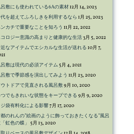
風呂敷にも使われている6Aの素材
12月 14, 2023
時代を超えてふろしきを利用するなら
1月 25, 2023
ハンカチで重要なことを知ろう
11月 22, 2022
エコロジー意識の高まりと健康的な生活
3月 5, 2022
身近なアイテムでエシカルな生活が送れる
10月 7,
021
風呂敷は現代の必須アイテム
5月 4, 2021
風呂敷で季節感を演出してみよう
11月 23, 2020
アウトドアで見直される風呂敷
9月 10, 2020
いつでもきれいな状態をキープできる
9月 9, 2020
レジ袋有料化による影響
7月 17, 2020
京都のれんの”絵画のように飾っておきたくなる”風呂
敷「虹色の蝶」
5月 13, 2020
額取りベースの風呂敷デザイン
12月 14, 2018