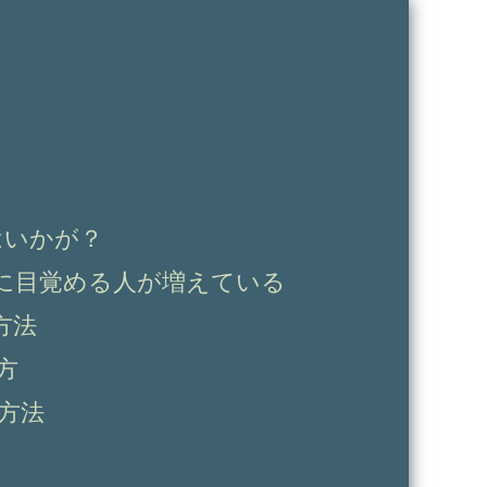
はいかが？
に目覚める人が増えている
方法
方
方法