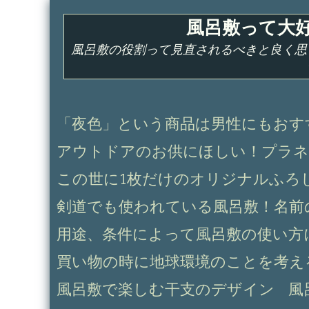
コ
風呂敷って大
ン
テ
風呂敷の役割って見直されるべきと良く思
ン
ツ
へ
ス
「夜色」という商品は男性にもおす
キ
アウトドアのお供にほしい！プラネ
ッ
プ
この世に1枚だけのオリジナルふろ
剣道でも使われている風呂敷！名前
用途、条件によって風呂敷の使い方
買い物の時に地球環境のことを考え
風呂敷で楽しむ干支のデザイン
風