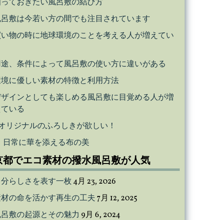
知っておきたい風呂敷の結び方
風呂敷は今若い方の間でも注目されています
買い物の時に地球環境のことを考える人が増えてい
る
用途、条件によって風呂敷の使い方に違いがある
環境に優しい素材の特徴と利用方法
デザインとしても楽しめる風呂敷に目覚める人が増
えている
オリジナルのふろしきが欲しい！
日常に華を添える布の美
京都でエコ素材の撥水風呂敷が人気
自分らしさを表す一枚
4月 23, 2026
素材の命を活かす再生の工夫
7月 12, 2025
風呂敷の起源とその魅力
9月 6, 2024