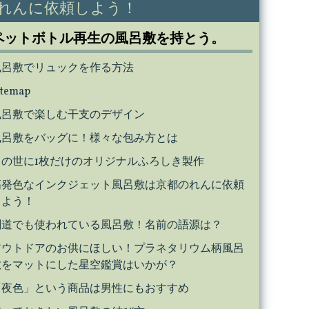
れんに依頼しよう！
ペットボトル再生の風呂敷を持とう。
風呂敷でリュックを作る方法
itemap
風呂敷で楽しむ干支のデザイン
風呂敷をバッグに！様々な包み方とは
この世に1枚だけのオリジナルふろしき製作
高発色なインクジェット風呂敷は京都のれんに依頼
しよう！
剣道でも使われている風呂敷！名前の語源は？
アウトドアのお供にほしい！プラネタリウム柄風呂
敷をマットにした星空鑑賞はいかが？
「夜色」という商品は男性にもおすすめ