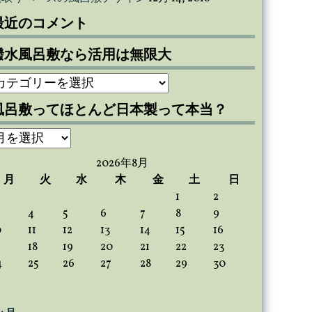
最近のコメント
撥水風呂敷なら活用は無限大
撥
水
風呂敷ってほとんど日本製って本当？
風
呂
風
敷
呂
な
2026年8月
敷
ら
月
火
水
木
金
土
日
っ
活
1
2
て
用
4
5
6
7
8
9
ほ
は
0
11
12
13
14
15
16
と
無
18
19
20
21
22
23
ん
限
4
25
26
27
28
29
30
ど
大
日
本