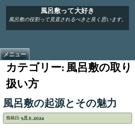
コ
風呂敷って大好き
ン
テ
風呂敷の役割って見直されるべきと良く思います。
ン
ツ
へ
ス
メニュー
キ
カテゴリー:
風呂敷の取り
ッ
プ
扱い方
風呂敷の起源とその魅力
投稿日:
9月 6, 2024